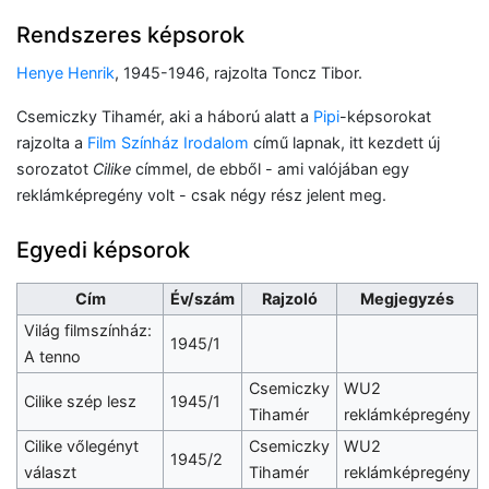
Rendszeres képsorok
Henye Henrik
, 1945-1946, rajzolta Toncz Tibor.
Csemiczky Tihamér, aki a háború alatt a
Pipi
-képsorokat
rajzolta a
Film Színház Irodalom
című lapnak, itt kezdett új
sorozatot
Cilike
címmel, de ebből - ami valójában egy
reklámképregény volt - csak négy rész jelent meg.
Egyedi képsorok
Cím
Év/szám
Rajzoló
Megjegyzés
Világ filmszínház:
1945/1
A tenno
Csemiczky
WU2
Cilike szép lesz
1945/1
Tihamér
reklámképregény
Cilike vőlegényt
Csemiczky
WU2
1945/2
választ
Tihamér
reklámképregény