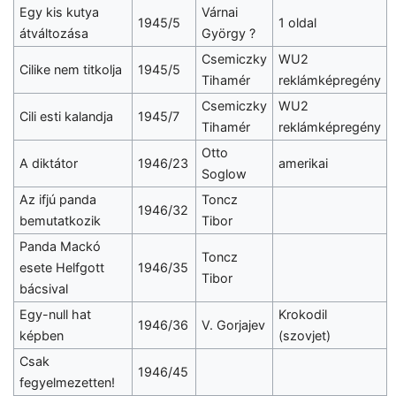
Egy kis kutya
Várnai
1945/5
1 oldal
átváltozása
György ?
Csemiczky
WU2
Cilike nem titkolja
1945/5
Tihamér
reklámképregény
Csemiczky
WU2
Cili esti kalandja
1945/7
Tihamér
reklámképregény
Otto
A diktátor
1946/23
amerikai
Soglow
Az ifjú panda
Toncz
1946/32
bemutatkozik
Tibor
Panda Mackó
Toncz
esete Helfgott
1946/35
Tibor
bácsival
Egy-null hat
Krokodil
1946/36
V. Gorjajev
képben
(szovjet)
Csak
1946/45
fegyelmezetten!