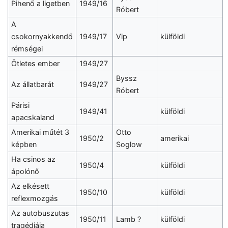
Pihenő a ligetben
1949/16
Róbert
A
csokornyakkendő
1949/17
Vip
külföldi
rémségei
Ötletes ember
1949/27
Byssz
Az állatbarát
1949/27
Róbert
Párisi
1949/41
külföldi
apacskaland
Amerikai műtét 3
Otto
1950/2
amerikai
képben
Soglow
Ha csinos az
1950/4
külföldi
ápolónő
Az elkésett
1950/10
külföldi
reflexmozgás
Az autobuszutas
1950/11
Lamb ?
külföldi
tragédiája