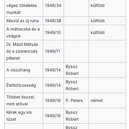
végez tökéletes
1948/34
külföldi
munkát
Készül az új ruha
1948/38
külföldi
A méhecske és a
1949/10
külföldi
virágok
Dr. Mázli Mátyás
és a szerencsés
1949/11
pillanat
Byssz
A visszhang
1949/14
Róbert
Byssz
Életbölcsesség
1949/14
Róbert
Többet ésszel,
1949/16
P. Peters
német
mint erővel
Kérek egy kis
Byssz
1949/16
tüzet
Róbert
Byssz