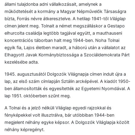
állami tulajdonba adni vállalkozásait, amelynek a
működtetését a kormány a Magyar Népművelők Társaságra
bízta, Forrás névre átkeresztelve. A hetilap 1941-től
Világlap
címen jelent meg. Tolnait a német megszálláskor a Gestapo
elhurcolta családja legtöbb tagjával együtt, a mauthauseni
koncentrációs táborban halt meg 1944-ben. Noha Tolnai
egyik fia, Lajos életben maradt, a háború után a vállalatot az
Elhagyott Javak Kormánybiztossága a Szociáldemokrata Párt
kezelésébe adta.
1945. augusztusától Dolgozók Világnapja címen indult újra a
lap, az első szám címlapján Sztálin arcképével. A kiadót 1950-
ben államosították és egyesítették az Egyetemi Nyomdával. A
lap 1951. októberben szűnt meg.
A Tolnai és a jelző nélküli Világlap egyedi rajzokkal és
fényképekkel volt illusztrálva, bár utóbbiban 1944-ben
megjelent néhány egyke képsor. A Dolgozók Világlapja közölt
néhány képregényt.