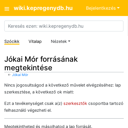
wiki.kepregenydb.hu
Bejelentkezés
Szócikk
Vitalap
Nézetek
Jókai Mór forrásának
megtekintése
←
Jókai Mór
Nincs jogosultságod a következő művelet elvégzéséhez: lap
szerkesztése, a következő ok miatt:
Ezt a tevékenységet csak a(z)
szerkesztők
csoportba tartozó
felhasználó végezheti el.
Megtekintheted és másolhatod a lap forrását.