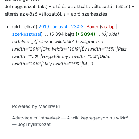
Jelmagyarázat: (akt) = eltérés az aktuális változattól, (előző) =
eltérés az előző változattól, a = apró szerkesztés
(akt | előző)
2019. június 4., 23:03
‎
Bayer
(
vitalap
|
szerkesztései
)
‎
. .
(5 894 bájt)
(+5 894)
‎
. .
(Új oldal,
tartalma: „ {| class="wikitable" |-valign="top"
!width="20%"|Cím !width="10%"|Év !width="15%"|Rajz
!width="15%"|Forgatókönyv !width="5%"|Oldal
!width="20%"|Hely !width="15%"|M…”)
Powered by MediaWiki
Adatvédelmi irányelvek
A wiki.kepregenydb.hu wikiről
Jogi nyilatkozat