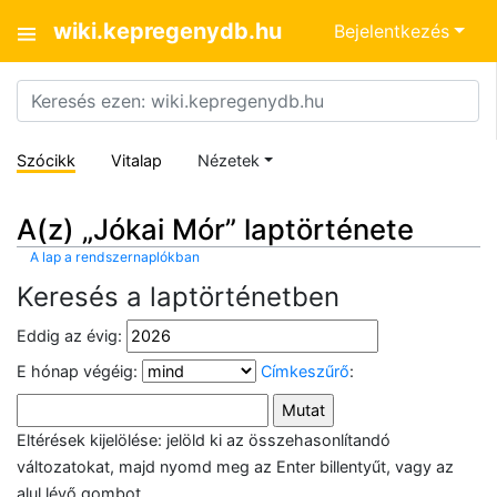
wiki.kepregenydb.hu
Bejelentkezés
Szócikk
Vitalap
Nézetek
A(z) „Jókai Mór” laptörténete
A lap a rendszernaplókban
Keresés a laptörténetben
Eddig az évig:
E hónap végéig:
Címkeszűrő
:
Eltérések kijelölése: jelöld ki az összehasonlítandó
változatokat, majd nyomd meg az Enter billentyűt, vagy az
alul lévő gombot.