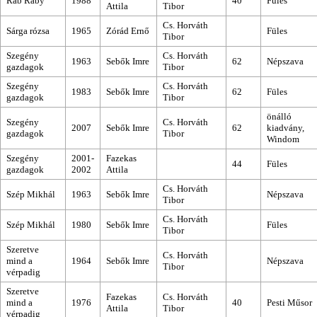
Rab Ráby
1988
40
Füles
Attila
Tibor
Cs. Horváth
Sárga rózsa
1965
Zórád Ernő
Füles
Tibor
Szegény
Cs. Horváth
1963
Sebők Imre
62
Népszava
gazdagok
Tibor
Szegény
Cs. Horváth
1983
Sebők Imre
62
Füles
gazdagok
Tibor
önálló
Szegény
Cs. Horváth
2007
Sebők Imre
62
kiadvány,
gazdagok
Tibor
Windom
Szegény
2001-
Fazekas
44
Füles
gazdagok
2002
Attila
Cs. Horváth
Szép Mikhál
1963
Sebők Imre
Népszava
Tibor
Cs. Horváth
Szép Mikhál
1980
Sebők Imre
Füles
Tibor
Szeretve
Cs. Horváth
mind a
1964
Sebők Imre
Népszava
Tibor
vérpadig
Szeretve
Fazekas
Cs. Horváth
mind a
1976
40
Pesti Műsor
Attila
Tibor
vérpadig