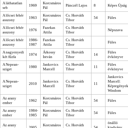
A láthatatlan
Korcsmáros
1969
Pánczél Lajos
8
Képes Újság
seb
Pál
A lőcsei fehér
Korcsmáros
Cs. Horváth
1963
54
Füles
asszony
Pál
Tibor
A lőcsei fehér
Fazekas
Cs. Horváth
1976
Népszava
asszony
Attila
Tibor
A lőcsei fehér
1986-
Fazekas
Cs. Horváth
Füles
asszony
1987
Attila
Tibor
A nagyenyedi
Árkossy
Cs. Horváth
Füles
1974
14
két fűzfa
István
Tibor
évkönyve
A Nepean-
Jankovics
Cs. Horváth
Füles
1980
11
sziget
Marcell
Tibor
évkönyve
Jankovics
A Nepean-
Jankovics
Cs. Horváth
Marcell:
2010
11
sziget
Marcell
Tibor
Képregények
Windom
Az arany
Korcsmáros
Cs. Horváth
1962
54
Füles
ember
Pál
Tibor
Az arany
1984-
Korcsmáros
Cs. Horváth
54
Füles
ember
1985
Pál
Tibor
önálló
Az arany
Korcsmáros
Cs. Horváth
2005
54
kiadvány,