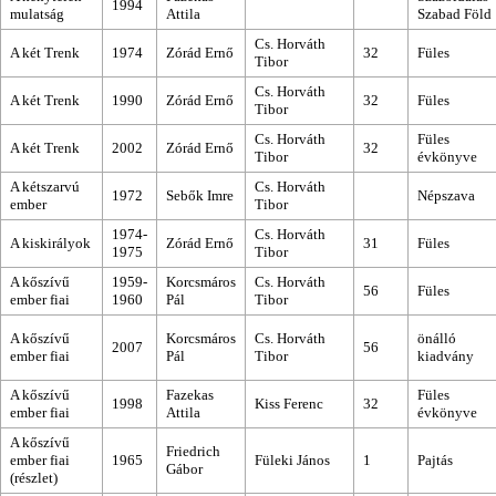
1994
mulatság
Attila
Szabad Föld
Cs. Horváth
A két Trenk
1974
Zórád Ernő
32
Füles
Tibor
Cs. Horváth
A két Trenk
1990
Zórád Ernő
32
Füles
Tibor
Cs. Horváth
Füles
A két Trenk
2002
Zórád Ernő
32
Tibor
évkönyve
A kétszarvú
Cs. Horváth
1972
Sebők Imre
Népszava
ember
Tibor
1974-
Cs. Horváth
A kiskirályok
Zórád Ernő
31
Füles
1975
Tibor
A kőszívű
1959-
Korcsmáros
Cs. Horváth
56
Füles
ember fiai
1960
Pál
Tibor
A kőszívű
Korcsmáros
Cs. Horváth
önálló
2007
56
ember fiai
Pál
Tibor
kiadvány
A kőszívű
Fazekas
Füles
1998
Kiss Ferenc
32
ember fiai
Attila
évkönyve
A kőszívű
Friedrich
ember fiai
1965
Füleki János
1
Pajtás
Gábor
(részlet)