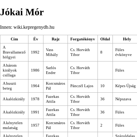
Jókai Mór
Innen: wiki.kepregenydb.hu
Cím
Év
Rajz
Forgatókönyv
Oldal
Hely
A
Vass
Cs. Horváth
Füles
Bravallamező
1992
8
Mihály
Tibor
évkönyve
hölgyei
A három
Sarlós
Cs. Horváth
királyok
1986
Füles
Endre
Tibor
csillaga
A huszti
Korcsmáros
1964
Pánczél Lajos
10
Képes Újság
beteg
Pál
Fazekas
Cs. Horváth
A kalózkirály
1978
36
Népszava
Attila
Tibor
Fazekas
Cs. Horváth
A kalózkirály
1991
36
Füles
Attila
Tibor
A kénytelen
Korcsmáros
Cs. Horváth
1957
2
Füles
mulatság
Pál
Tibor
A kénytelen
Fazekas
Százoldalas