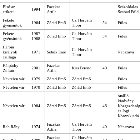
Első az
Fazekas
Százoldalas
1994
etikett
Attila
Szabad Föld
Fekete
Cs. Horváth
1964
Zórád Ernő
54
Füles
gyémántok
Tibor
Fekete
1987-
Cs. Horváth
Zórád Ernő
54
Füles
gyémántok
1988
Tibor
Három
Cs. Horváth
királyok
1971
Sebők Imre
Népszava
Tibor
csillaga
Kárpáthy
Fazekas
2001
Kiss Ferenc
40
Füles
Zoltán
Attila
Névtelen vár
1979
Zórád Ernő
Zórád Ernő
Füles
Névtelen vár
1979
Zórád Ernő
Zórád Ernő
Füles
önálló
kiadvány,
Névtelen vár
1984
Zórád Ernő
Zórád Ernő
46
Közgazdaság
és Jogi
Könyvkiadó
Fazekas
Cs. Horváth
Rab Ráby
1974
40
Népszava
Attila
Tibor
Fazekas
Cs. Horváth