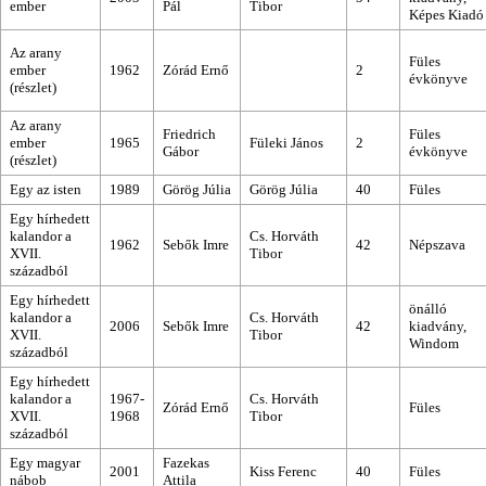
ember
Pál
Tibor
Képes Kiadó
Az arany
Füles
ember
1962
Zórád Ernő
2
évkönyve
(részlet)
Az arany
Friedrich
Füles
ember
1965
Füleki János
2
Gábor
évkönyve
(részlet)
Egy az isten
1989
Görög Júlia
Görög Júlia
40
Füles
Egy hírhedett
kalandor a
Cs. Horváth
1962
Sebők Imre
42
Népszava
XVII.
Tibor
századból
Egy hírhedett
önálló
kalandor a
Cs. Horváth
2006
Sebők Imre
42
kiadvány,
XVII.
Tibor
Windom
századból
Egy hírhedett
kalandor a
1967-
Cs. Horváth
Zórád Ernő
Füles
XVII.
1968
Tibor
századból
Egy magyar
Fazekas
2001
Kiss Ferenc
40
Füles
nábob
Attila