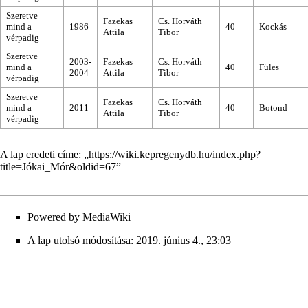
Szeretve
Fazekas
Cs. Horváth
mind a
1986
40
Kockás
Attila
Tibor
vérpadig
Szeretve
2003-
Fazekas
Cs. Horváth
mind a
40
Füles
2004
Attila
Tibor
vérpadig
Szeretve
Fazekas
Cs. Horváth
mind a
2011
40
Botond
Attila
Tibor
vérpadig
A lap eredeti címe: „
https://wiki.kepregenydb.hu/index.php?
title=Jókai_Mór&oldid=67
”
Powered by MediaWiki
A lap utolsó módosítása: 2019. június 4., 23:03