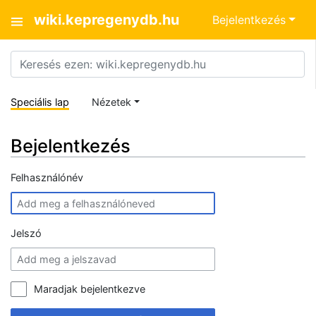
wiki.kepregenydb.hu
Bejelentkezés
Speciális lap
Nézetek
Bejelentkezés
Felhasználónév
Jelszó
Maradjak bejelentkezve