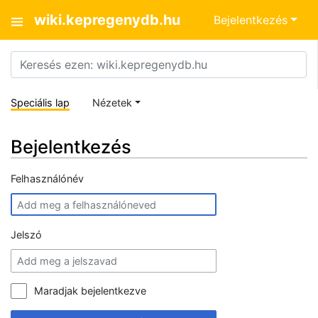
wiki.kepregenydb.hu
Bejelentkezés
Speciális lap
Nézetek
Bejelentkezés
Felhasználónév
Jelszó
Maradjak bejelentkezve