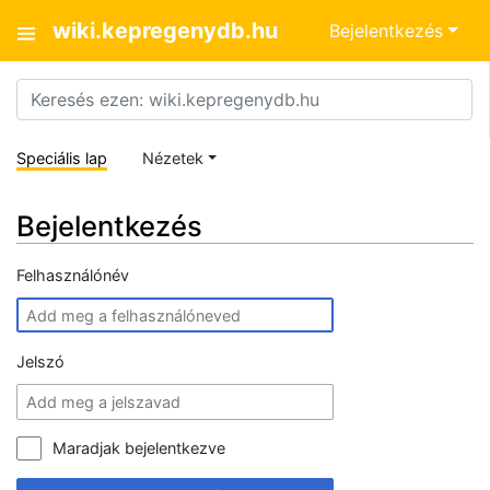
wiki.kepregenydb.hu
Bejelentkezés
Speciális lap
Nézetek
Bejelentkezés
Felhasználónév
Jelszó
Maradjak bejelentkezve