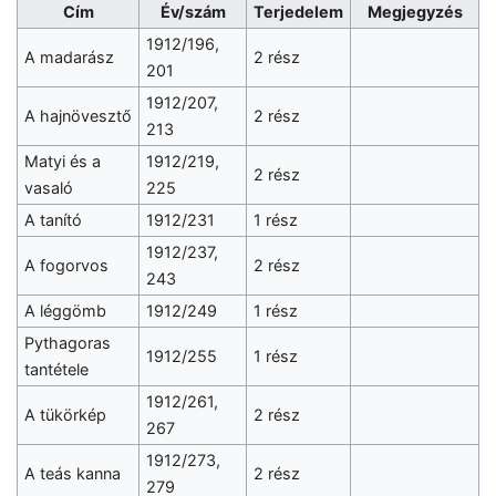
Cím
Év/szám
Terjedelem
Megjegyzés
1912/196,
A madarász
2 rész
201
1912/207,
A hajnövesztő
2 rész
213
Matyi és a
1912/219,
2 rész
vasaló
225
A tanító
1912/231
1 rész
1912/237,
A fogorvos
2 rész
243
A léggömb
1912/249
1 rész
Pythagoras
1912/255
1 rész
tantétele
1912/261,
A tükörkép
2 rész
267
1912/273,
A teás kanna
2 rész
279