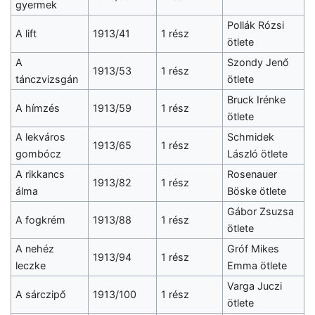
gyermek
Pollák Rózsi
A lift
1913/41
1 rész
ötlete
A
Szondy Jenő
1913/53
1 rész
tánczvizsgán
ötlete
Bruck Irénke
A hímzés
1913/59
1 rész
ötlete
A lekváros
Schmidek
1913/65
1 rész
gombócz
László ötlete
A rikkancs
Rosenauer
1913/82
1 rész
álma
Böske ötlete
Gábor Zsuzsa
A fogkrém
1913/88
1 rész
ötlete
A nehéz
Gróf Mikes
1913/94
1 rész
leczke
Emma ötlete
Varga Juczi
A sárczipő
1913/100
1 rész
ötlete