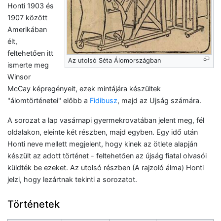
Honti 1903 és
1907 között
Amerikában
élt,
feltehetően itt
Az utolsó Séta Álomországban
ismerte meg
Winsor
McCay képregényeit, ezek mintájára készültek
"álomtörténetei" előbb a
Fidibusz
, majd az Ujság számára.
A sorozat a lap vasárnapi gyermekrovatában jelent meg, fél
oldalakon, eleinte két részben, majd egyben. Egy idő után
Honti neve mellett megjelent, hogy kinek az ötlete alapján
készült az adott történet - feltehetően az újság fiatal olvasói
küldték be ezeket. Az utolsó részben (A rajzoló álma) Honti
jelzi, hogy lezártnak tekinti a sorozatot.
Történetek