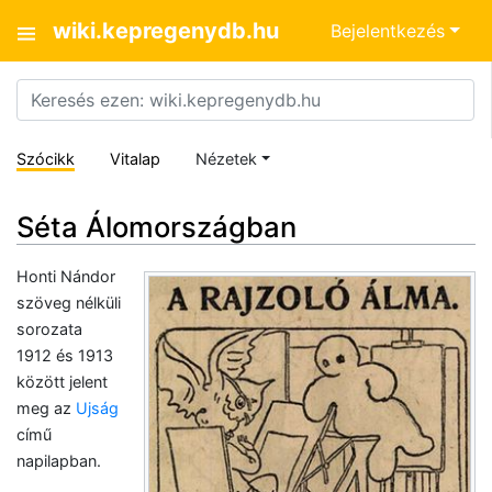
wiki.kepregenydb.hu
Bejelentkezés
Szócikk
Vitalap
Nézetek
Séta Álomországban
Honti Nándor
szöveg nélküli
sorozata
1912 és 1913
között jelent
meg az
Ujság
című
napilapban.