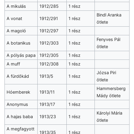
A mikulás
1912/285
1 rész
Bindl Aranka
A vonat
1912/291
1 rész
ötlete
A magoló
1912/297
1 rész
Fenyves Pál
A botanikus
1912/303
1 rész
ötlete
A pólyás papa
1912/305
1 rész
A muff
1912/308
1 rész
Józsa Piri
A fürdőkád
1913/5
1 rész
ötlete
Hammersberg
Hóemberek
1913/11
1 rész
Mády ötlete
Anonymus
1913/17
1 rész
Károlyi Mária
A hajas baba
1913/23
1 rész
ötlete
A megfagyott
1913/35
1 rész