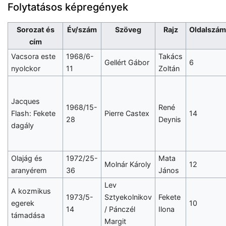
Folytatásos képregények
Sorozat és
Év/szám
Szöveg
Rajz
Oldalszám
cím
Vacsora este
1968/6-
Takács
Gellért Gábor
6
nyolckor
11
Zoltán
Jacques
1968/15-
René
Flash: Fekete
Pierre Castex
14
28
Deynis
dagály
Olajág és
1972/25-
Mata
Molnár Károly
12
aranyérem
36
János
Lev
A kozmikus
1973/5-
Sztyekolnikov
Fekete
egerek
10
14
/ Pánczél
Ilona
támadása
Margit