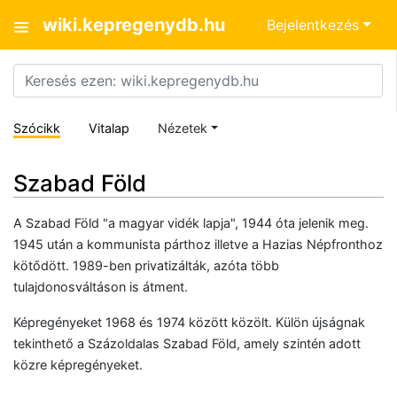
wiki.kepregenydb.hu
Bejelentkezés
Szócikk
Vitalap
Nézetek
Szabad Föld
A Szabad Föld "a magyar vidék lapja", 1944 óta jelenik meg.
1945 után a kommunista párthoz illetve a Hazias Népfronthoz
kötődött. 1989-ben privatizálták, azóta több
tulajdonosváltáson is átment.
Képregényeket 1968 és 1974 között közölt. Külön újságnak
tekinthető a Százoldalas Szabad Föld, amely szintén adott
közre képregényeket.