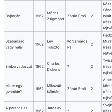
Rózs
Sánd
Móricz
Bojtorján
1962
Zórád Ernő
2
lovát
Zsigmond
(részl
rejtv
Hadz
Szabadság
Lev
Korcsmáros
Mura
1962
2
vagy halál
Tolsztoj
Pál
(részl
rejtv
Twist
Charles
Embervadászat
1962
?
2
(részl
Dickens
rejtv
A be
Mit ér egy
Mikszáth
könt
1962
Zórád Ernő
2
gvárdián?
Kálmán
(részl
rejtv
Svejk
A parancs az
Jaroslav
1962
?
2
(részl