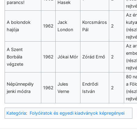
parancs!
Hasek
rejtv
Az é
A bolondok
Jack
Korcsmáros
kuty
1962
2
hajója
London
Pál
(részl
rejtv
Az a
A Szent
embe
Borbála
1962
Jókai Mór
Zórád Ernő
2
(részl
végzete
rejtv
80 na
Népünnepély
Jules
Endrődi
a Föl
1962
2
jenki módra
Verne
István
(részl
rejtv
Kategória
:
Folyóiratok és egyedi kiadványok képregényei