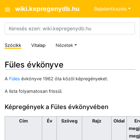
wiki.kepregenydb.hu
Bejelentkezés
Szócikk
Vitalap
Nézetek
Füles évkönyve
A
Füles
évkönyve 1962 óta közöl képregényeket.
A lista folyamatosan frissül.
Képregények a Füles évkönyvében
Cím
Év
Szöveg
Rajz
Oldal
Er
megj
megj