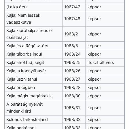
(Lajka őrs)
1967/47
képsor
Kajla: Nem leszek
1967/48
képsor
vadászkutya
Kajla kipróbálja a repülő
1968/2
képsor
csészealjat
Kajla és a Régész-őrs
1968/5
képsor
Kajla táborba indul
1968/24
képsor
Kajla ahol tud, segít
1968/25
illusztrált vers
Kajla, a könnyűbúvár
1968/26
képsor
Kajla úszni tanul
1968/27
képsor
Kajla őrségben
1968/28
képsor
Kajla mégis megérkezik
1968/30
képsor
A barátság nyelvét
1968/31
képsor
mindenki érti
Különös farkaskaland
1968/32
képsor
Kajla barkácsol
1968/33
képsor