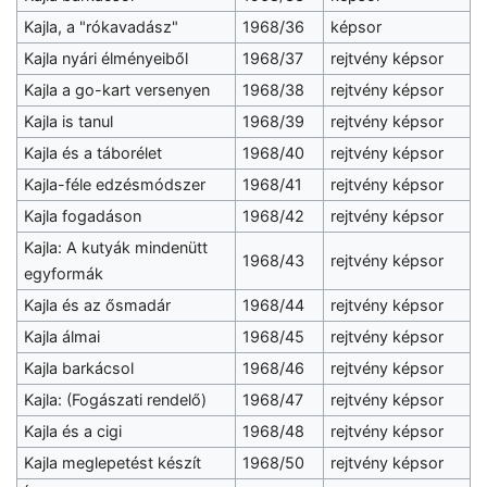
Kajla, a "rókavadász"
1968/36
képsor
Kajla nyári élményeiből
1968/37
rejtvény képsor
Kajla a go-kart versenyen
1968/38
rejtvény képsor
Kajla is tanul
1968/39
rejtvény képsor
Kajla és a táborélet
1968/40
rejtvény képsor
Kajla-féle edzésmódszer
1968/41
rejtvény képsor
Kajla fogadáson
1968/42
rejtvény képsor
Kajla: A kutyák mindenütt
1968/43
rejtvény képsor
egyformák
Kajla és az ősmadár
1968/44
rejtvény képsor
Kajla álmai
1968/45
rejtvény képsor
Kajla barkácsol
1968/46
rejtvény képsor
Kajla: (Fogászati rendelő)
1968/47
rejtvény képsor
Kajla és a cigi
1968/48
rejtvény képsor
Kajla meglepetést készít
1968/50
rejtvény képsor