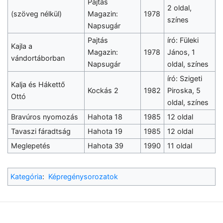
Pajtás
2 oldal,
(szöveg nélkül)
Magazin:
1978
színes
Napsugár
Pajtás
író: Füleki
Kajla a
Magazin:
1978
János, 1
vándortáborban
Napsugár
oldal, színes
író: Szigeti
Kalja és Hákettő
Kockás 2
1982
Piroska, 5
Ottó
oldal, színes
Bravúros nyomozás
Hahota 18
1985
12 oldal
Tavaszi fáradtság
Hahota 19
1985
12 oldal
Meglepetés
Hahota 39
1990
11 oldal
Kategória
:
Képregénysorozatok