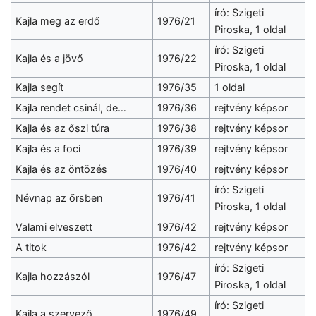
író: Szigeti
Kajla meg az erdő
1976/21
Piroska, 1 oldal
író: Szigeti
Kajla és a jövő
1976/22
Piroska, 1 oldal
Kajla segít
1976/35
1 oldal
Kajla rendet csinál, de…
1976/36
rejtvény képsor
Kajla és az őszi túra
1976/38
rejtvény képsor
Kajla és a foci
1976/39
rejtvény képsor
Kajla és az öntözés
1976/40
rejtvény képsor
író: Szigeti
Névnap az őrsben
1976/41
Piroska, 1 oldal
Valami elveszett
1976/42
rejtvény képsor
A titok
1976/42
rejtvény képsor
író: Szigeti
Kajla hozzászól
1976/47
Piroska, 1 oldal
író: Szigeti
Kajla a szervező
1976/49