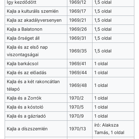
Így kezdődött
1969/12
1,5 oldal
Kajla a kulturális szemlén
1969/17
1,5 oldal
Kajla az akadályversenyen
1969/21
1,5 oldal
Kajla a Balatonon
1969/26
1,5 oldal
Kajla őrséget áll
1969/31
1,5 oldal
Kajla és az első nap
1969/35
1,5 oldal
viszontagságai
Kajla barkácsol
1969/41
1 oldal
Kajla és az előadás
1969/44
1 oldal
Kajla és a két rakoncátlan
1969/48
1 oldal
télapó
Kajla és a Zorrók
1970/2
1 oldal
Kajla és a kóstoló
1970/5
1 oldal
Kajla és a gázriadó
1970/9
1 oldal
író: Alaksza
Kajla a díszszemlén
1970/13
Tamás, 1 oldal