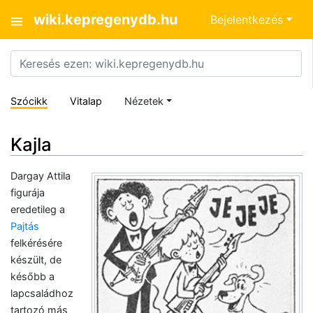
wiki.kepregenydb.hu
Bejelentkezés
Szócikk
Vitalap
Nézetek
Kajla
Dargay Attila
figurája
eredetileg a
Pajtás
felkérésére
készült, de
később a
lapcsaládhoz
tartozó más