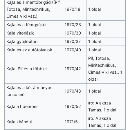
Kajla és a mentőbrigád ((Pif,
Totosa, Minitechnikus,
1970/18
1 oldal
Cimea Viki vsz.)
Kajla és a fémgyűjtés
1970/23
1 oldal
Kajla vitorlázik
1970/30
1 oldal
Kajla gyűjtőúton
1970/37
1 oldal
Kajla és az autótolvajok
1970/40
1 oldal
Pif, Totosa,
Minitechnikus,
Kajla, Pif és a többiek
1970/42
Cimea Viki vsz., 1
oldal
Kajla és a két ármányos
1970/48
1 oldal
táncosnő
író: Alaksza
Kajla a hóember
1970/52
Tamás, 1 oldal
író: Alaksza
Kajla kirándul
1971/5
Tamás, 1 oldal