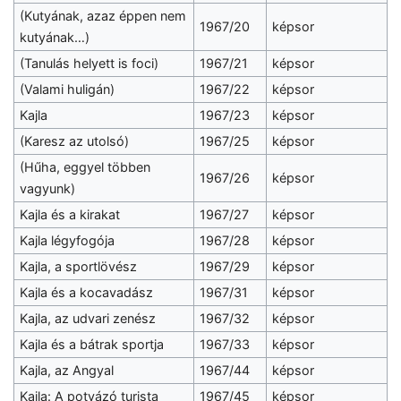
(Kutyának, azaz éppen nem
1967/20
képsor
kutyának…)
(Tanulás helyett is foci)
1967/21
képsor
(Valami huligán)
1967/22
képsor
Kajla
1967/23
képsor
(Karesz az utolsó)
1967/25
képsor
(Hűha, eggyel többen
1967/26
képsor
vagyunk)
Kajla és a kirakat
1967/27
képsor
Kajla légyfogója
1967/28
képsor
Kajla, a sportlövész
1967/29
képsor
Kajla és a kocavadász
1967/31
képsor
Kajla, az udvari zenész
1967/32
képsor
Kajla és a bátrak sportja
1967/33
képsor
Kajla, az Angyal
1967/44
képsor
Kajla: A potyázó turista
1967/45
képsor