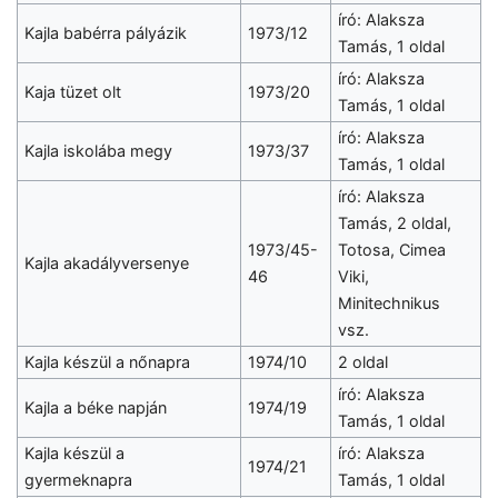
író: Alaksza
Kajla babérra pályázik
1973/12
Tamás, 1 oldal
író: Alaksza
Kaja tüzet olt
1973/20
Tamás, 1 oldal
író: Alaksza
Kajla iskolába megy
1973/37
Tamás, 1 oldal
író: Alaksza
Tamás, 2 oldal,
1973/45-
Totosa, Cimea
Kajla akadályversenye
46
Viki,
Minitechnikus
vsz.
Kajla készül a nőnapra
1974/10
2 oldal
író: Alaksza
Kajla a béke napján
1974/19
Tamás, 1 oldal
Kajla készül a
író: Alaksza
1974/21
gyermeknapra
Tamás, 1 oldal