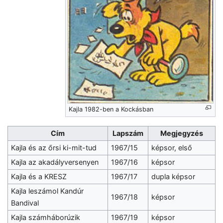
Kajla 1982-ben a Kockásban
Cím
Lapszám
Megjegyzés
Kajla és az őrsi ki-mit-tud
1967/15
képsor, első
Kajla az akadályversenyen
1967/16
képsor
Kajla és a KRESZ
1967/17
dupla képsor
Kajla leszámol Kandúr
1967/18
képsor
Bandival
Kajla számháborúzik
1967/19
képsor