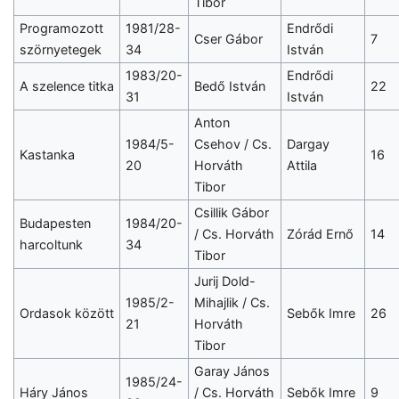
Tibor
Programozott
1981/28-
Endrődi
Cser Gábor
7
szörnyetegek
34
István
1983/20-
Endrődi
A szelence titka
Bedő István
22
31
István
Anton
1984/5-
Csehov / Cs.
Dargay
Kastanka
16
20
Horváth
Attila
Tibor
Csillik Gábor
Budapesten
1984/20-
/ Cs. Horváth
Zórád Ernő
14
harcoltunk
34
Tibor
Jurij Dold-
1985/2-
Mihajlik / Cs.
Ordasok között
Sebők Imre
26
21
Horváth
Tibor
Garay János
1985/24-
Háry János
/ Cs. Horváth
Sebők Imre
9