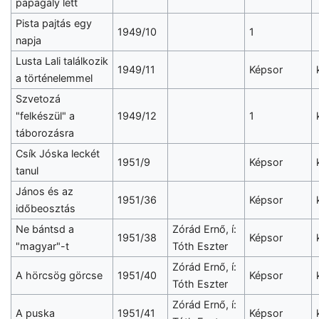
papagály lett
Pista pajtás egy
1949/10
1
napja
Lusta Lali találkozik
1949/11
Képsor
a történelemmel
Szvetozá
"felkészül" a
1949/12
1
táborozásra
Csík Jóska leckét
1951/9
Képsor
tanul
János és az
1951/36
Képsor
időbeosztás
Ne bántsd a
Zórád Ernő, í:
1951/38
Képsor
"magyar"-t
Tóth Eszter
Zórád Ernő, í:
A hörcsög görcse
1951/40
Képsor
Tóth Eszter
Zórád Ernő, í:
A puska
1951/41
Képsor