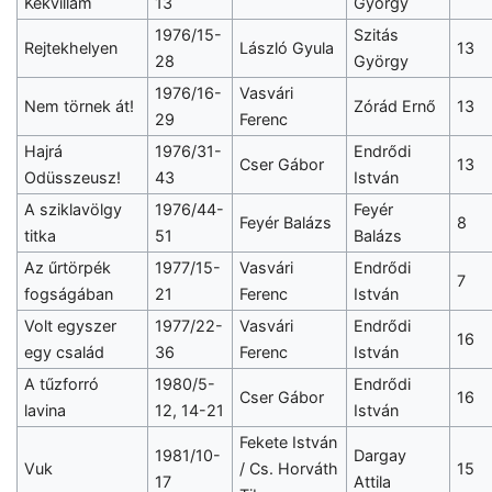
Kékvillám
13
György
1976/15-
Szitás
Rejtekhelyen
László Gyula
13
28
György
1976/16-
Vasvári
Nem törnek át!
Zórád Ernő
13
29
Ferenc
Hajrá
1976/31-
Endrődi
Cser Gábor
13
Odüsszeusz!
43
István
A sziklavölgy
1976/44-
Feyér
Feyér Balázs
8
titka
51
Balázs
Az űrtörpék
1977/15-
Vasvári
Endrődi
7
fogságában
21
Ferenc
István
Volt egyszer
1977/22-
Vasvári
Endrődi
16
egy család
36
Ferenc
István
A tűzforró
1980/5-
Endrődi
Cser Gábor
16
lavina
12, 14-21
István
Fekete István
1981/10-
Dargay
Vuk
/ Cs. Horváth
15
17
Attila