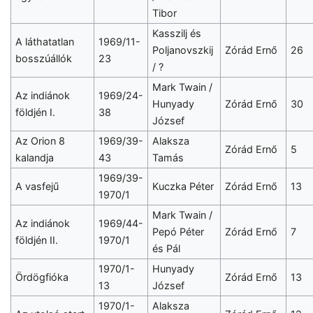
Tibor
Kasszilj és
A láthatatlan
1969/11-
Poljanovszkij
Zórád Ernő
26
bosszúállók
23
/ ?
Mark Twain /
Az indiánok
1969/24-
Hunyady
Zórád Ernő
30
földjén I.
38
József
Az Orion 8
1969/39-
Alaksza
Zórád Ernő
5
kalandja
43
Tamás
1969/39-
A vasfejű
Kuczka Péter
Zórád Ernő
13
1970/1
Mark Twain /
Az indiánok
1969/44-
Pepó Péter
Zórád Ernő
7
földjén II.
1970/1
és Pál
1970/1-
Hunyady
Ördögfióka
Zórád Ernő
13
13
József
1970/1-
Alaksza