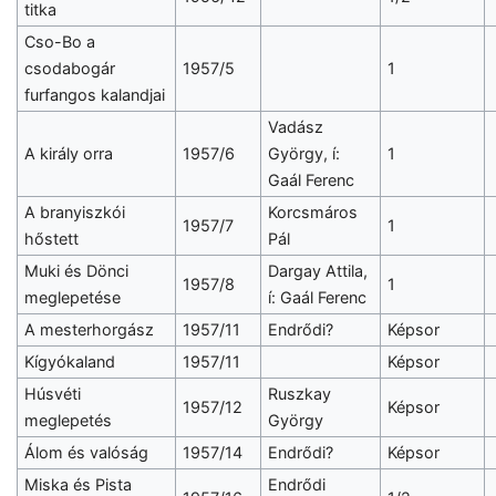
titka
Cso-Bo a
csodabogár
1957/5
1
furfangos kalandjai
Vadász
A király orra
1957/6
György, í:
1
Gaál Ferenc
A branyiszkói
Korcsmáros
1957/7
1
hőstett
Pál
Muki és Dönci
Dargay Attila,
1957/8
1
meglepetése
í: Gaál Ferenc
A mesterhorgász
1957/11
Endrődi?
Képsor
Kígyókaland
1957/11
Képsor
Húsvéti
Ruszkay
1957/12
Képsor
meglepetés
György
Álom és valóság
1957/14
Endrődi?
Képsor
Miska és Pista
Endrődi