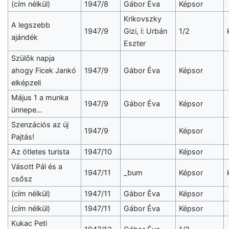
(cím nélkül)
1947/8
Gábor Éva
Képsor
Krikovszky
A legszebb
1947/9
Gizi, í: Urbán
1/2
ajándék
Eszter
Szülők napja
ahogy Ficek Jankó
1947/9
Gábor Éva
Képsor
elképzeli
Május 1 a munka
1947/9
Gábor Éva
Képsor
ünnepe…
Szenzációs az új
1947/9
Képsor
Pajtás!
Az ötletes turista
1947/10
Képsor
Vásott Pál és a
1947/11
_bum
Képsor
csősz
(cím nélkül)
1947/11
Gábor Éva
Képsor
(cím nélkül)
1947/11
Gábor Éva
Képsor
Kukac Peti