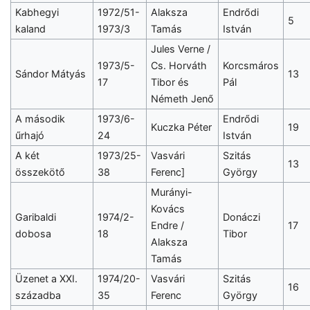
Kabhegyi
1972/51-
Alaksza
Endrődi
5
kaland
1973/3
Tamás
István
Jules Verne /
1973/5-
Cs. Horváth
Korcsmáros
Sándor Mátyás
13
17
Tibor és
Pál
Németh Jenő
A második
1973/6-
Endrődi
Kuczka Péter
19
űrhajó
24
István
A két
1973/25-
Vasvári
Szitás
13
összekötő
38
Ferenc]
György
Murányi-
Kovács
Garibaldi
1974/2-
Donáczi
Endre /
17
dobosa
18
Tibor
Alaksza
Tamás
Üzenet a XXI.
1974/20-
Vasvári
Szitás
16
századba
35
Ferenc
György