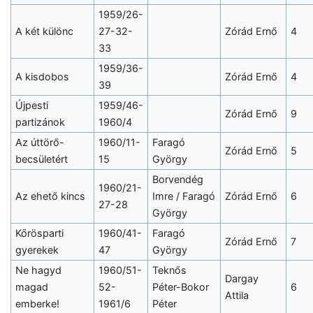
1959/26-
A két különc
27-32-
Zórád Ernő
4
33
1959/36-
A kisdobos
Zórád Ernő
4
39
Újpesti
1959/46-
Zórád Ernő
9
partizánok
1960/4
Az úttörő-
1960/11-
Faragó
Zórád Ernő
5
becsületért
15
György
Borvendég
1960/21-
Az ehető kincs
Imre / Faragó
Zórád Ernő
6
27-28
György
Kőrösparti
1960/41-
Faragó
Zórád Ernő
7
gyerekek
47
György
Ne hagyd
1960/51-
Teknős
Dargay
magad
52-
Péter-Bokor
6
Attila
emberke!
1961/6
Péter