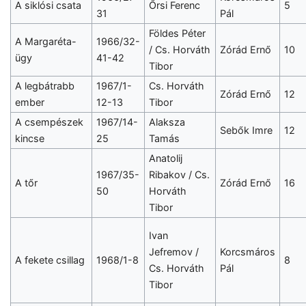
A siklósi csata
Őrsi Ferenc
5
31
Pál
Földes Péter
A Margaréta-
1966/32-
/ Cs. Horváth
Zórád Ernő
10
ügy
41-42
Tibor
A legbátrabb
1967/1-
Cs. Horváth
Zórád Ernő
12
ember
12-13
Tibor
A csempészek
1967/14-
Alaksza
Sebők Imre
12
kincse
25
Tamás
Anatolij
1967/35-
Ribakov / Cs.
A tőr
Zórád Ernő
16
50
Horváth
Tibor
Ivan
Jefremov /
Korcsmáros
A fekete csillag
1968/1-8
8
Cs. Horváth
Pál
Tibor