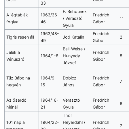
33
F. Behounek
A jégtáblák
1963/36-
Friedrich
/ Verasztó
11
foglyai
46
Gábor
Gyula
1963/48-
Friedrich
Tigris résen áll
Joó Katalin
2
49
Gábor
Ball-Weise /
Jelek a
Friedrich
1964/1-8
Hunyady
8
Vénuszról
Gábor
József
Tűz Bábolna
1964/9-
Dobicz
Friedrich
7
hegyén
15
János
Gábor
Az őserdő
1964/16-
Verasztó
Friedrich
6
hiénái
21
Gyula
Gábor
Thor
101 nap a
1964/22-
Heyerdahl /
Friedrich
7