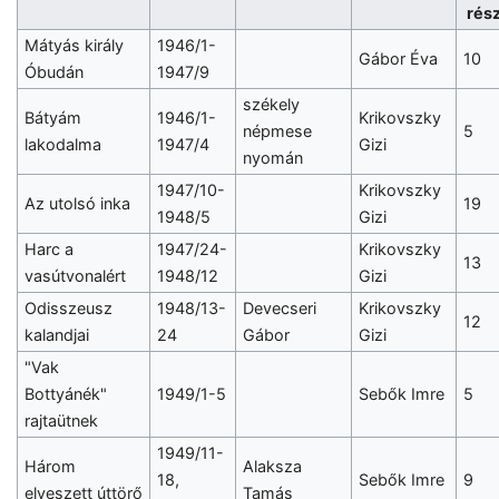
rés
Mátyás király
1946/1-
Gábor Éva
10
Óbudán
1947/9
székely
Bátyám
1946/1-
Krikovszky
népmese
5
lakodalma
1947/4
Gizi
nyomán
1947/10-
Krikovszky
Az utolsó inka
19
1948/5
Gizi
Harc a
1947/24-
Krikovszky
13
vasútvonalért
1948/12
Gizi
Odisszeusz
1948/13-
Devecseri
Krikovszky
12
kalandjai
24
Gábor
Gizi
"Vak
Bottyánék"
1949/1-5
Sebők Imre
5
rajtaütnek
1949/11-
Három
Alaksza
18,
Sebők Imre
9
elveszett úttörő
Tamás