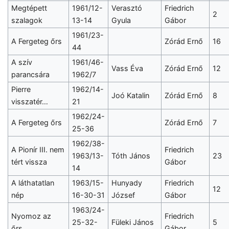
Megtépett
1961/12-
Verasztó
Friedrich
2
szalagok
13-14
Gyula
Gábor
1961/23-
A Fergeteg őrs
Zórád Ernő
16
44
A szív
1961/46-
Vass Éva
Zórád Ernő
12
parancsára
1962/7
Pierre
1962/14-
Joó Katalin
Zórád Ernő
8
visszatér…
21
1962/24-
A Fergeteg őrs
Zórád Ernő
7
25-36
1962/38-
A Pionír III. nem
Friedrich
1963/13-
Tóth János
23
tért vissza
Gábor
14
A láthatatlan
1963/15-
Hunyady
Friedrich
12
nép
16-30-31
József
Gábor
1963/24-
Nyomoz az
Friedrich
25-32-
Füleki János
5
őrs...
Gábor