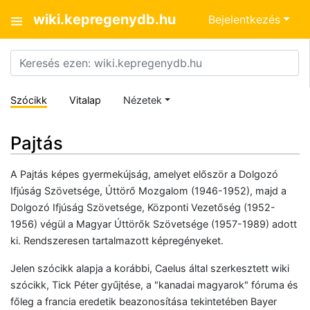
wiki.kepregenydb.hu
Bejelentkezés
Szócikk
Vitalap
Nézetek
Pajtás
A Pajtás képes gyermekújság, amelyet először a Dolgozó
Ifjúság Szövetsége, Úttörő Mozgalom (1946-1952), majd a
Dolgozó Ifjúság Szövetsége, Központi Vezetőség (1952-
1956) végül a Magyar Úttörők Szövetsége (1957-1989) adott
ki. Rendszeresen tartalmazott képregényeket.
Jelen szócikk alapja a korábbi, Caelus által szerkesztett wiki
szócikk, Tick Péter gyűjtése, a "kanadai magyarok" fóruma és
főleg a francia eredetik beazonosítása tekintetében Bayer