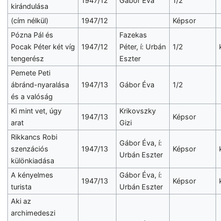
1947/12
Gábor Éva
1/2
kirándulása
(cím nélkül)
1947/12
Képsor
Pózna Pál és
Fazekas
Pocak Péter két víg
1947/12
Péter, í: Urbán
1/2
tengerész
Eszter
Pemete Peti
ábránd-nyaralása
1947/13
Gábor Éva
1/2
és a valóság
Ki mint vet, úgy
Krikovszky
1947/13
Képsor
arat
Gizi
Rikkancs Robi
Gábor Éva, í:
szenzációs
1947/13
Képsor
Urbán Eszter
különkiadása
A kényelmes
Gábor Éva, í:
1947/13
Képsor
turista
Urbán Eszter
Aki az
archimedeszi