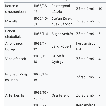
Ketten a
1965/36-
Esztergomi
Zórád Ernő
10
dzsungelben
45
László
1965/46-
Stefan Zweig
Magellán
Zórád Ernő
6
51
/ Ják Sándor
Bandit
1966/1-6
Sugár András
Zórád Ernő
6
elrabolták
A rejtelmes
1966/7-
Korcsmáros
Láng Róbert
6
bolygó
12
Pál
1966/13-
Szinetár
Viperafészek
Zórád Ernő
4
16
György
Egy repülőgép
1966/17-
Zórád Ernő
2
lezuhan
18
1966/19-
A Tenkes fiai
Őrsi Ferenc
Zórád Ernő
7
20-26
1966/27-
Korcsmáros