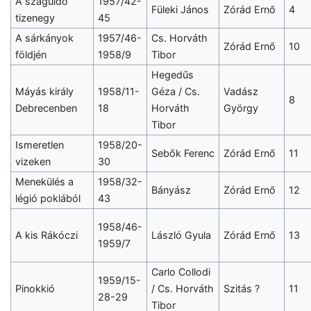
A száguldó
1957/42-
Füleki János
Zórád Ernő
4
tizenegy
45
A sárkányok
1957/46-
Cs. Horváth
Zórád Ernő
10
földjén
1958/9
Tibor
Hegedűs
Máyás király
1958/11-
Géza / Cs.
Vadász
8
Debrecenben
18
Horváth
György
Tibor
Ismeretlen
1958/20-
Sebők Ferenc
Zórád Ernő
11
vizeken
30
Menekülés a
1958/32-
Bányász
Zórád Ernő
12
légió poklából
43
1958/46-
A kis Rákóczi
László Gyula
Zórád Ernő
13
1959/7
Carlo Collodi
1959/15-
Pinokkió
/ Cs. Horváth
Szitás ?
11
28-29
Tibor