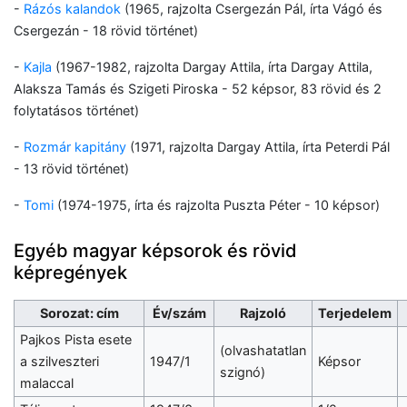
-
Rázós kalandok
(1965, rajzolta Csergezán Pál, írta Vágó és
Csergezán - 18 rövid történet)
-
Kajla
(1967-1982, rajzolta Dargay Attila, írta Dargay Attila,
Alaksza Tamás és Szigeti Piroska - 52 képsor, 83 rövid és 2
folytatásos történet)
-
Rozmár kapitány
(1971, rajzolta Dargay Attila, írta Peterdi Pál
- 13 rövid történet)
-
Tomi
(1974-1975, írta és rajzolta Puszta Péter - 10 képsor)
Egyéb magyar képsorok és rövid
képregények
Sorozat: cím
Év/szám
Rajzoló
Terjedelem
Pajkos Pista esete
(olvashatatlan
a szilveszteri
1947/1
Képsor
szignó)
malaccal