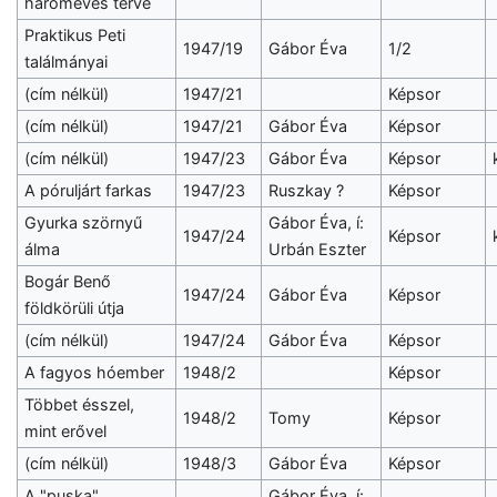
hároméves terve
Praktikus Peti
1947/19
Gábor Éva
1/2
találmányai
(cím nélkül)
1947/21
Képsor
(cím nélkül)
1947/21
Gábor Éva
Képsor
(cím nélkül)
1947/23
Gábor Éva
Képsor
A póruljárt farkas
1947/23
Ruszkay ?
Képsor
Gyurka szörnyű
Gábor Éva, í:
1947/24
Képsor
álma
Urbán Eszter
Bogár Benő
1947/24
Gábor Éva
Képsor
földkörüli útja
(cím nélkül)
1947/24
Gábor Éva
Képsor
A fagyos hóember
1948/2
Képsor
Többet ésszel,
1948/2
Tomy
Képsor
mint erővel
(cím nélkül)
1948/3
Gábor Éva
Képsor
A "puska"
Gábor Éva, í: