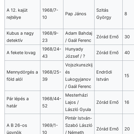
A 12. kajüt
1968/7-
Szitás
Pap János
8
rejtélye
10
György
Kubus a nagy
1968/9-
Adam Bahdaj
Zórád Ernő
30
detektív
23
/ Gaál Ferenc
1968/24-
Hunyady
A fekete lovag
Zórád Ernő
40
43
József / ?
Vojszkunszkij
Mennydörgés a
1968/25-
és
Endrődi
15
föld alól
39
Lukogyjanov
István
/ Gaál Ferenc
Mesterházi
Pár lépés a
1968/44-
Lajos /
Zórád Ernő
16
határ
52
László Gyula
Pintér István-
A B 26-os
1969/1-
Szabó László
Zórád Ernő
20
ügynök
10
/ Németh