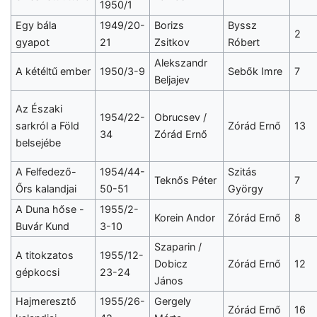
1950/1
Egy bála
1949/20-
Borizs
Byssz
2
gyapot
21
Zsitkov
Róbert
Alekszandr
A kétéltű ember
1950/3-9
Sebők Imre
7
Beljajev
Az Északi
1954/22-
Obrucsev /
sarkról a Föld
Zórád Ernő
13
34
Zórád Ernő
belsejébe
A Felfedező-
1954/44-
Szitás
Teknős Péter
7
Őrs kalandjai
50-51
György
A Duna hőse -
1955/2-
Korein Andor
Zórád Ernő
8
Buvár Kund
3-10
Szaparin /
A titokzatos
1955/12-
Dobicz
Zórád Ernő
12
gépkocsi
23-24
János
Hajmeresztő
1955/26-
Gergely
Zórád Ernő
16