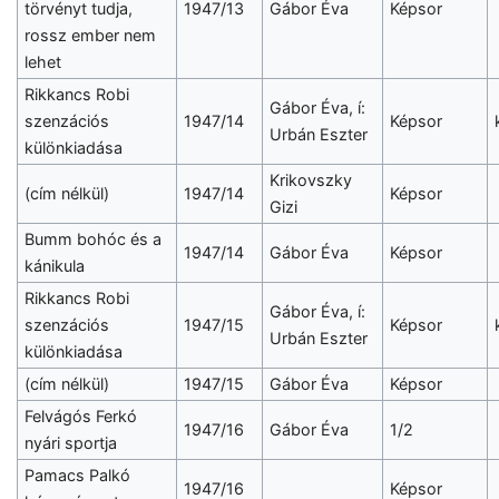
törvényt tudja,
1947/13
Gábor Éva
Képsor
rossz ember nem
lehet
Rikkancs Robi
Gábor Éva, í:
szenzációs
1947/14
Képsor
Urbán Eszter
különkiadása
Krikovszky
(cím nélkül)
1947/14
Képsor
Gizi
Bumm bohóc és a
1947/14
Gábor Éva
Képsor
kánikula
Rikkancs Robi
Gábor Éva, í:
szenzációs
1947/15
Képsor
Urbán Eszter
különkiadása
(cím nélkül)
1947/15
Gábor Éva
Képsor
Felvágós Ferkó
1947/16
Gábor Éva
1/2
nyári sportja
Pamacs Palkó
1947/16
Képsor