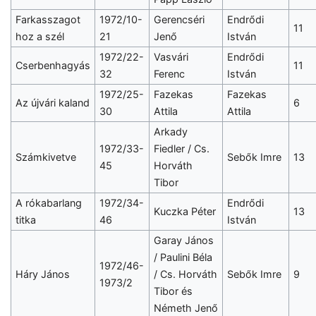
Farkasszagot
1972/10-
Gerencséri
Endrődi
11
hoz a szél
21
Jenő
István
1972/22-
Vasvári
Endrődi
Cserbenhagyás
11
32
Ferenc
István
1972/25-
Fazekas
Fazekas
Az újvári kaland
6
30
Attila
Attila
Arkady
1972/33-
Fiedler / Cs.
Számkivetve
Sebők Imre
13
45
Horváth
Tibor
A rókabarlang
1972/34-
Endrődi
Kuczka Péter
13
titka
46
István
Garay János
/ Paulini Béla
1972/46-
Háry János
/ Cs. Horváth
Sebők Imre
9
1973/2
Tibor és
Németh Jenő