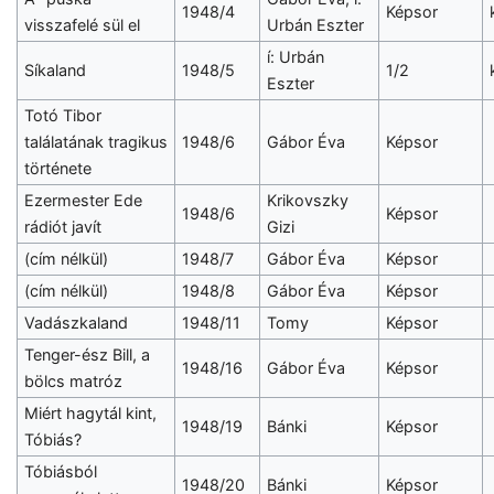
1948/4
Képsor
visszafelé sül el
Urbán Eszter
í: Urbán
Síkaland
1948/5
1/2
Eszter
Totó Tibor
találatának tragikus
1948/6
Gábor Éva
Képsor
története
Ezermester Ede
Krikovszky
1948/6
Képsor
rádiót javít
Gizi
(cím nélkül)
1948/7
Gábor Éva
Képsor
(cím nélkül)
1948/8
Gábor Éva
Képsor
Vadászkaland
1948/11
Tomy
Képsor
Tenger-ész Bill, a
1948/16
Gábor Éva
Képsor
bölcs matróz
Miért hagytál kint,
1948/19
Bánki
Képsor
Tóbiás?
Tóbiásból
1948/20
Bánki
Képsor