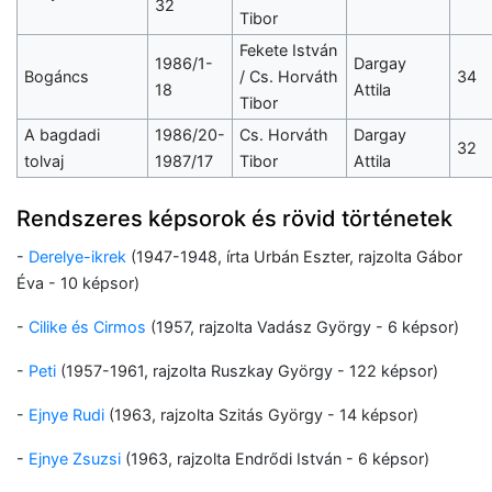
32
Tibor
Fekete István
1986/1-
Dargay
Bogáncs
/ Cs. Horváth
34
18
Attila
Tibor
A bagdadi
1986/20-
Cs. Horváth
Dargay
32
tolvaj
1987/17
Tibor
Attila
Rendszeres képsorok és rövid történetek
-
Derelye-ikrek
(1947-1948, írta Urbán Eszter, rajzolta Gábor
Éva - 10 képsor)
-
Cilike és Cirmos
(1957, rajzolta Vadász György - 6 képsor)
-
Peti
(1957-1961, rajzolta Ruszkay György - 122 képsor)
-
Ejnye Rudi
(1963, rajzolta Szitás György - 14 képsor)
-
Ejnye Zsuzsi
(1963, rajzolta Endrődi István - 6 képsor)