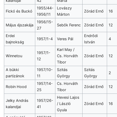
kalandjai
42
Márta
1955/44-
Lovászy
Fickó és Buckó
Zórád Ernő
16
1956/11
Márton
1956/15-
Május éjszakája
Sebők Ferenc
Zórád Ernő
12
27
Erdei
Endrődi
1957/1-4
Veres Pál
4
bajnokság
István
Karl May /
1957/1-
Winnetou
Cs. Horváth
Zórád Ernő
12
12
Tibor
A bükki
1957/10-
Szitás
Szitás
2
partizánok
11
György
György
1957/14-
Cs. Horváth
Robin Hood
Zórád Ernő
12
25
Tibor
Hevesi Lajos
Jelky András
1957/26-
/ László
Zórád Ernő
16
kalandjai
41
Gyula