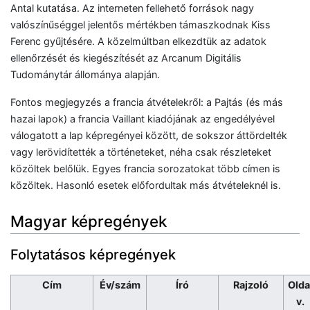
Antal kutatása. Az interneten fellehető források nagy
valószínűséggel jelentős mértékben támaszkodnak Kiss
Ferenc gyűjtésére. A közelmúltban elkezdtük az adatok
ellenőrzését és kiegészítését az Arcanum Digitális
Tudománytár állománya alapján.
Fontos megjegyzés a francia átvételekről: a Pajtás (és más
hazai lapok) a francia Vaillant kiadójának az engedélyével
válogatott a lap képregényei között, de sokszor áttördelték
vagy lerövidítették a történeteket, néha csak részleteket
közöltek belőlük. Egyes francia sorozatokat több címen is
közöltek. Hasonló esetek előfordultak más átvételeknél is.
Magyar képregények
Folytatásos képregények
Cím
Év/szám
Író
Rajzoló
Olda
v.