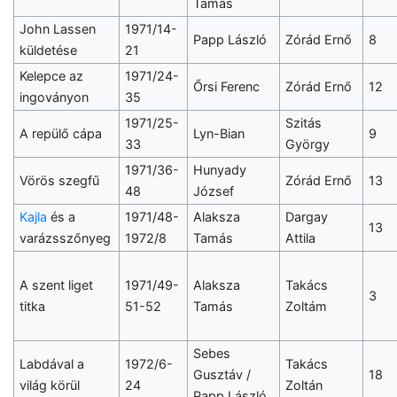
Tamás
John Lassen
1971/14-
Papp László
Zórád Ernő
8
küldetése
21
Kelepce az
1971/24-
Őrsi Ferenc
Zórád Ernő
12
ingoványon
35
1971/25-
Szitás
A repülő cápa
Lyn-Bian
9
33
György
1971/36-
Hunyady
Vörös szegfű
Zórád Ernő
13
48
József
Kajla
és a
1971/48-
Alaksza
Dargay
13
varázsszőnyeg
1972/8
Tamás
Attila
A szent liget
1971/49-
Alaksza
Takács
3
titka
51-52
Tamás
Zoltám
Sebes
Labdával a
1972/6-
Takács
Gusztáv /
18
világ körül
24
Zoltán
Papp László