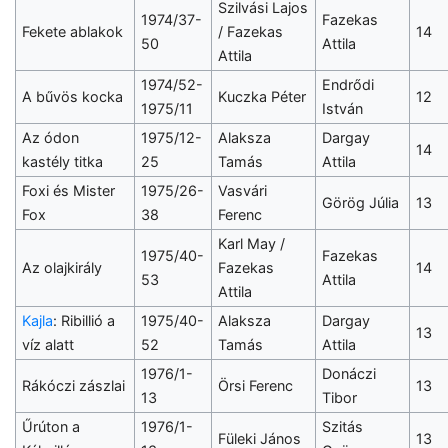
Szilvási Lajos
1974/37-
Fazekas
Fekete ablakok
/ Fazekas
14
50
Attila
Attila
1974/52-
Endrődi
A bűvös kocka
Kuczka Péter
12
1975/11
István
Az ódon
1975/12-
Alaksza
Dargay
14
kastély titka
25
Tamás
Attila
Foxi és Mister
1975/26-
Vasvári
Görög Júlia
13
Fox
38
Ferenc
Karl May /
1975/40-
Fazekas
Az olajkirály
Fazekas
14
53
Attila
Attila
Kajla
: Ribillió a
1975/40-
Alaksza
Dargay
13
víz alatt
52
Tamás
Attila
1976/1-
Donáczi
Rákóczi zászlai
Örsi Ferenc
13
13
Tibor
Űrúton a
1976/1-
Szitás
Füleki János
13