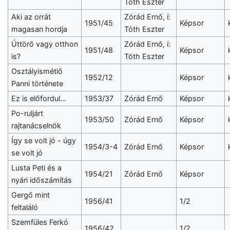
Tóth Eszter
Aki az orrát
Zórád Ernő, í:
1951/45
Képsor
magasan hordja
Tóth Eszter
Úttörő vagy otthon
Zórád Ernő, í:
1951/48
Képsor
is?
Tóth Eszter
Osztályismétlő
1952/12
Képsor
Panni története
Ez is előfordul…
1953/37
Zórád Ernő
Képsor
Po-ruljárt
1953/50
Zórád Ernő
Képsor
rajtanácselnök
Így se volt jó - úgy
1954/3-4
Zórád Ernő
Képsor
se volt jó
Lusta Peti és a
1954/21
Zórád Ernő
Képsor
nyári időszámítás
Gergő mint
1956/41
1/2
feltaláló
Szemfüles Ferkó
1956/42
1/2