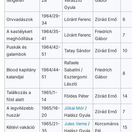
tengeren
28
Verasztó
Gábor
Gyula
1964/29-
Orvvadászok
Lóránt Ferenc
Zórád Ernő
6
34
A kastélykert
1964/35-
Friedrich
Lóránt Ferenc
7
meghódítása
41
Gábor
Puskák és
1964/42-
Tatay Sándor
Zórád Ernő
10
galambok
51
Rafaele
Blood kapitány
1964/44-
Sabatini /
Friedrich
8
kalandjai
51
Esztergomi
Gábor
László
Találkozás a
1965/1-
Földes Péter
Zórád Ernő
14
föld alatt
14
A legvitézebb
1965/16-
Jókai Mór
/
Zórád Ernő
7
huszár
20
Halász Gyula
1965/21-
Jules Verne
/
Korcsmáros
Kétévi vakáció
15
35
Halász Gyula
Pál