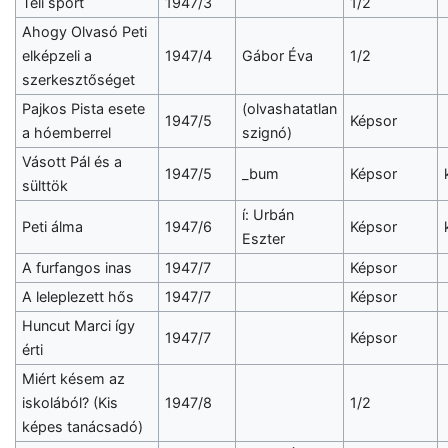
Téli sport
1947/3
1/2
Ahogy Olvasó Peti
elképzeli a
1947/4
Gábor Éva
1/2
szerkesztőséget
Pajkos Pista esete
(olvashatatlan
1947/5
Képsor
a hóemberrel
szignó)
Vásott Pál és a
1947/5
_bum
Képsor
sülttök
í: Urbán
Peti álma
1947/6
Képsor
Eszter
A furfangos inas
1947/7
Képsor
A leleplezett hős
1947/7
Képsor
Huncut Marci így
1947/7
Képsor
érti
Miért késem az
iskolából? (Kis
1947/8
1/2
képes tanácsadó)