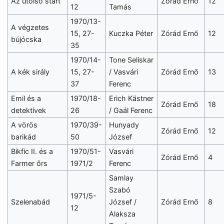
Az utolsó start
Zórád Ernő
12
12
Tamás
1970/13-
A végzetes
15, 27-
Kuczka Péter
Zórád Ernő
12
bújócska
35
1970/14-
Tone Seliskar
A kék sirály
15, 27-
/ Vasvári
Zórád Ernő
13
37
Ferenc
Emil és a
1970/18-
Erich Kästner
Zórád Ernő
18
detektívek
26
/ Gaál Ferenc
A vörös
1970/39-
Hunyady
Zórád Ernő
12
barikád
50
József
Bikfic II. és a
1970/51-
Vasvári
Zórád Ernő
4
Farmer őrs
1971/2
Ferenc
Samlay
Szabó
1971/5-
Szelenabád
József /
Zórád Ernő
8
12
Alaksza